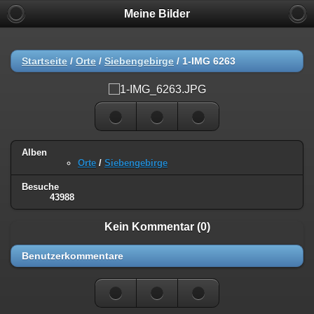
Meine Bilder
Startseite
/
Orte
/
Siebengebirge
/
1-IMG 6263
Alben
Orte
/
Siebengebirge
Besuche
43988
Kein Kommentar (0)
Benutzerkommentare